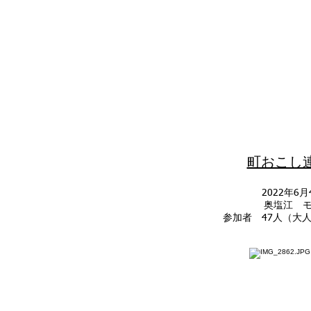
​町おこし
2022年6
奥塩江 
参加者 47人（大人