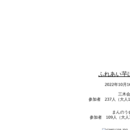
​ふれあい芋
2022年10月
三木
参加者 237人（大人13
まんの
参加者 109人（大人7